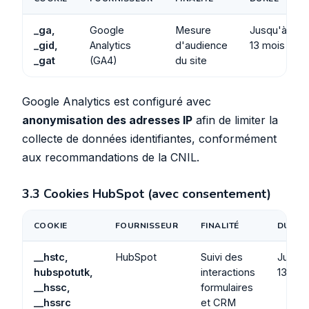
_ga,
Google
Mesure
Jusqu'à
_gid,
Analytics
d'audience
13 mois
_gat
(GA4)
du site
Google Analytics est configuré avec
anonymisation des adresses IP
afin de limiter la
collecte de données identifiantes, conformément
aux recommandations de la CNIL.
3.3 Cookies HubSpot (avec consentement)
COOKIE
FOURNISSEUR
FINALITÉ
DURÉE
__hstc,
HubSpot
Suivi des
Jusqu
hubspotutk,
interactions
13 moi
__hssc,
formulaires
__hssrc
et CRM