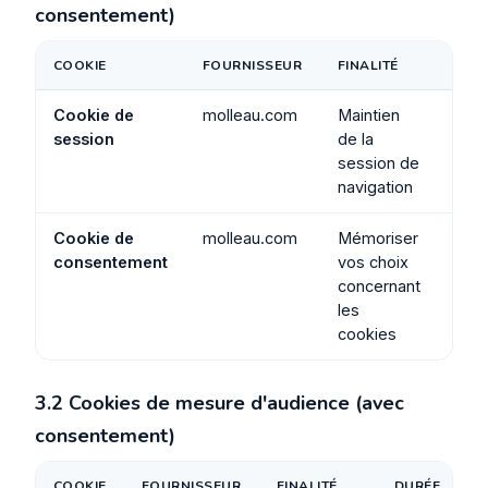
consentement)
COOKIE
FOURNISSEUR
FINALITÉ
DUR
Cookie de
molleau.com
Maintien
Ses
session
de la
session de
navigation
Cookie de
molleau.com
Mémoriser
6 m
consentement
vos choix
concernant
les
cookies
3.2 Cookies de mesure d'audience (avec
consentement)
COOKIE
FOURNISSEUR
FINALITÉ
DURÉE