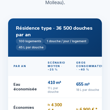
Molleau).
Résidence type · 36 500 douches
par an
100 logements
1 douche / jour / logement
45 L par douche
SCÉNARIO
GROS
PAR AN
MOYEN ·
CONSOMMATEURS
−25 %
· −40 %
410 m³
655 m³
Eau
11 L par
économisée
18 L par douche
douche
≈ 4 300
Économies
≈ 6 900 € *