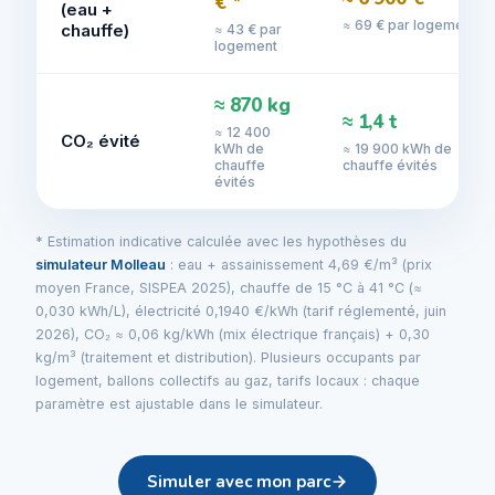
€ *
(eau +
≈ 69 € par logement
chauffe)
≈ 43 € par
logement
≈ 870 kg
≈ 1,4 t
≈ 12 400
CO₂ évité
kWh de
≈ 19 900 kWh de
chauffe
chauffe évités
évités
* Estimation indicative calculée avec les hypothèses du
simulateur Molleau
: eau + assainissement 4,69 €/m³ (prix
moyen France, SISPEA 2025), chauffe de 15 °C à 41 °C (≈
0,030 kWh/L), électricité 0,1940 €/kWh (tarif réglementé, juin
2026), CO₂ ≈ 0,06 kg/kWh (mix électrique français) + 0,30
kg/m³ (traitement et distribution). Plusieurs occupants par
logement, ballons collectifs au gaz, tarifs locaux : chaque
paramètre est ajustable dans le simulateur.
Simuler avec mon parc